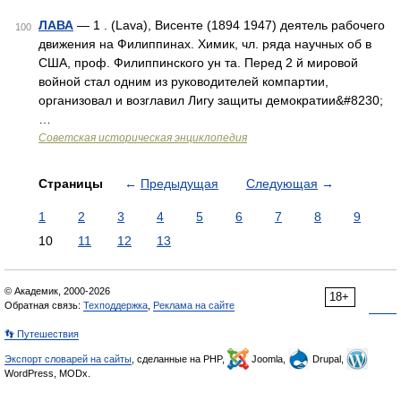
ЛАВА
— 1 . (Lava), Висенте (1894 1947) деятель рабочего
100
движения на Филиппинах. Химик, чл. ряда научных об в
США, проф. Филиппинского ун та. Перед 2 й мировой
войной стал одним из руководителей компартии,
организовал и возглавил Лигу защиты демократии&#8230;
…
Советская историческая энциклопедия
Страницы
←
Предыдущая
Следующая
→
1
2
3
4
5
6
7
8
9
10
11
12
13
© Академик, 2000-2026
18+
Обратная связь:
Техподдержка
,
Реклама на сайте
👣 Путешествия
Экспорт словарей на сайты
, сделанные на PHP,
Joomla,
Drupal,
WordPress, MODx.