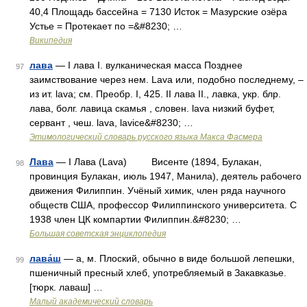
40,4 Площадь бассейна = 7130 Исток = Мазурские озёра
Устье = Протекает по =&#8230; …
Википедия
лава
— I лава I. вулканическая масса Позднее
97
заимствование через нем. Lava или, подобно последнему, –
из ит. lаvа; см. Преобр. I, 425. II лава II., лавка, укр. блр.
лава, болг. лавица скамья , словен. lavа низкий буфет,
сервант , чеш. lаvа, lavice&#8230; …
Этимологический словарь русского языка Макса Фасмера
Лава
— I Лава (Lava) Висенте (1894, Булакан,
98
провинция Булакан, июль 1947, Манила), деятель рабочего
движения Филиппин. Учёный химик, член ряда научного
обществ США, профессор Филиппинского университета. С
1938 член ЦК компартии Филиппин.&#8230; …
Большая советская энциклопедия
лава́ш
— а, м. Плоский, обычно в виде большой лепешки,
99
пшеничный пресный хлеб, употребляемый в Закавказье.
[тюрк. лаваш] …
Малый академический словарь