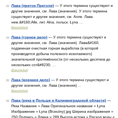
Лава (приток Преголи)
— У этого термина существуют и
93
другие значения, см. Лава (значения). У этого термина
существуют и другие значения, см. Алле. Лава
нем.&#160;Alle, лит. Alna, польск. Łyna …
Википедия
Лава (горное дело)
— У этого термина существуют и
94
другие значения, см. Лава (значения). Лава&#160;
подземная очистная горная выработка (в которой
производится добыча полезного ископаемого)
значительной протяжённости (от нескольких десятков до
нескольких сот&#8230; …
Википедия
Лава (военное дело)
— У этого термина существуют и
95
другие значения, см. Лава (значения) …
Википедия
Лава (река в Польше и Калининградской области)
—
96
Река Название = Лава Оригинальное название = Łyna
Изображение = Łyna (Brzeziny).jpg Ширина изображения =
250 Подпись = Длина = 289 Высота истока = Расход воды =